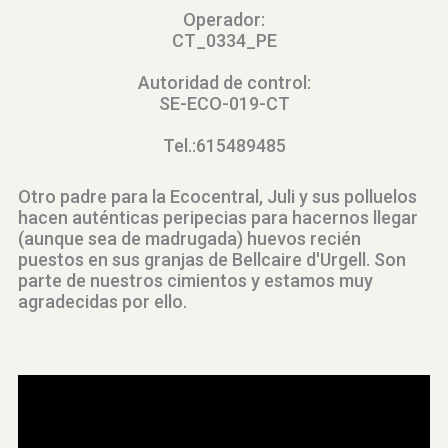
Operador:
CT_0334_PE
Autoridad de control:
SE-ECO-019-CT
Tel.:615489485
Otro padre para la Ecocentral, Juli y sus polluelos
hacen auténticas peripecias para hacernos llegar
(aunque sea de madrugada) huevos recién
puestos en sus granjas de Bellcaire d'Urgell. Son
parte de nuestros cimientos y estamos muy
agradecidas por ello.