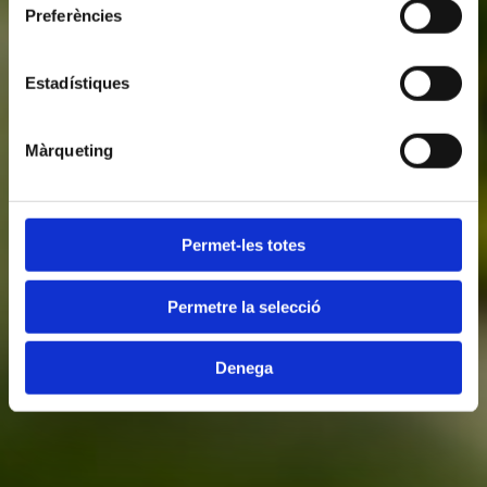
Preferències
Estadístiques
Màrqueting
Permet-les totes
Permetre la selecció
Denega