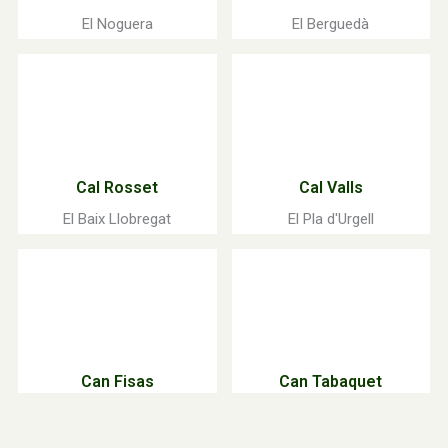
El Noguera
El Berguedà
Cal Rosset
Cal Valls
El Baix Llobregat
El Pla d'Urgell
Can Fisas
Can Tabaquet
El Baix Llobregat
El Vallès Oriental