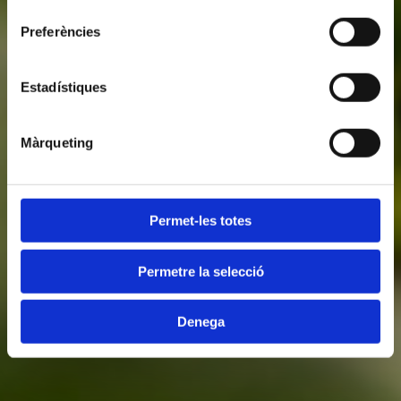
consentiment
Preferències
Estadístiques
Màrqueting
Permet-les totes
Permetre la selecció
Denega