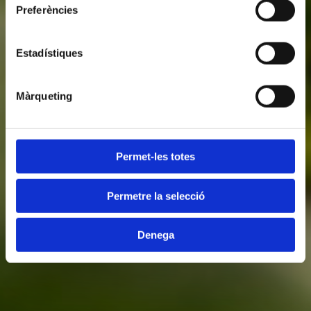
Preferències
Estadístiques
Màrqueting
Permet-les totes
Permetre la selecció
Denega