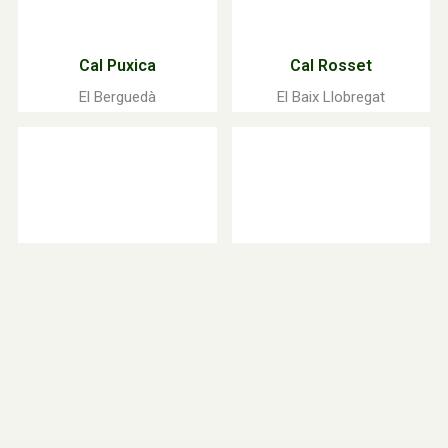
Cal Puxica
Cal Rosset
El Berguedà
El Baix Llobregat
Cal Valls
Can Fisas
El Pla d'Urgell
El Baix Llobregat