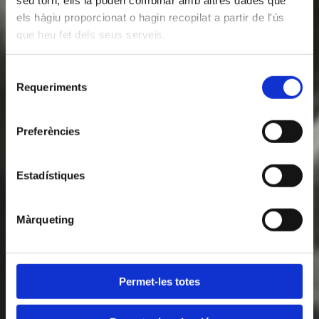
els hàgiu proporcionat o hagin recopilat a partir de l'ús
que heu fet dels seus serveis.
Selecció
Requeriments
de
consentiment
Preferències
Estadístiques
Màrqueting
Permet-les totes