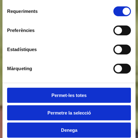
Selecció
Requeriments
de
consentiment
Preferències
Estadístiques
Màrqueting
Permet-les totes
Permetre la selecció
Denega