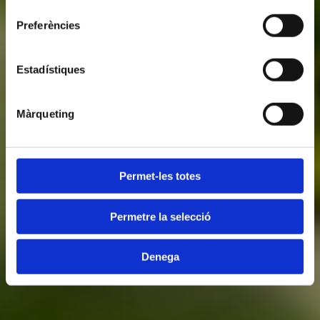
consentiment
Preferències
Estadístiques
Màrqueting
Permet-les totes
Permetre la selecció
Denega