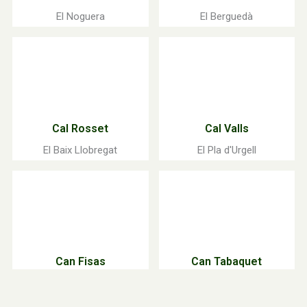
El Noguera
El Berguedà
Cal Rosset
Cal Valls
El Baix Llobregat
El Pla d'Urgell
Can Fisas
Can Tabaquet
El Baix Llobregat
El Vallès Oriental