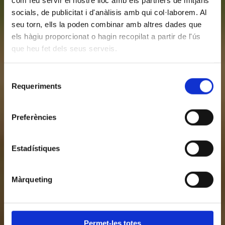
com feu servir el nostre lloc amb els partners de mitjans
socials, de publicitat i d'anàlisis amb qui col·laborem. Al
seu torn, ells la poden combinar amb altres dades que
els hàgiu proporcionat o hagin recopilat a partir de l'ús
que heu fet dels seus serveis.
Selecció
Requeriments
de
consentiment
Preferències
Estadístiques
Màrqueting
Permet-les totes