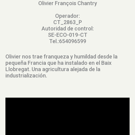
Olivier François Chantry
Operador:
CT_2863_P
Autoridad de control:
SE-ECO-019-CT
Tel.:654096599
Olivier nos trae franqueza y humildad desde la
pequeña Francia que ha instalado en el Baix
Llobregat. Una agricultura alejada de la
industrialización.